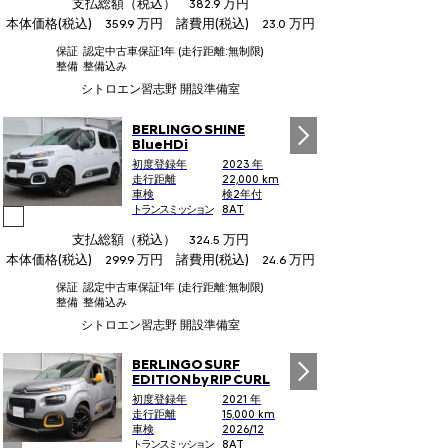
支払総額（税込）
万円
382.9
本体価格(税込)
万円 諸費用(税込)
万円
359.9
23.0
保証
認定中古車保証1年 (走行距離:無制限)
整備
整備込み
シトロエン習志野 開設準備室
BERLINGO SHINE
BlueHDi
初度登録年
2023 年
走行距離
22,000 km
車検
検2年付
トランスミッション
8AT
支払総額（税込）
万円
324.5
本体価格(税込)
万円 諸費用(税込)
万円
299.9
24.6
保証
認定中古車保証1年 (走行距離:無制限)
整備
整備込み
シトロエン習志野 開設準備室
BERLINGO SURF
EDITION by RIP CURL
初度登録年
2021 年
走行距離
15,000 km
車検
2026/12
トランスミッション
8AT