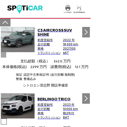
C3 AIRCROSS SUV
SHINE
初度登録年
2022 年
走行距離
18,000 km
車検
2027/05
トランスミッション
6AT
支払総額（税込）
万円
242.0
本体価格(税込)
万円 諸費用(税込)
万円
229.9
12.1
保証
認定中古車保証1年 (走行距離:無制限)
整備
整備込み
シトロエン習志野 開設準備室
BERLINGO TRICO
初度登録年
2023 年
走行距離
10,000 km
車検
検2年付
トランスミッション
8AT