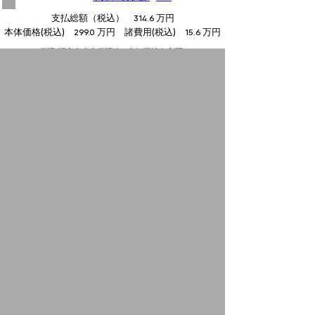
支払総額（税込）
万円
314.6
本体価格(税込)
万円 諸費用(税込)
万円
299.0
15.6
保証
認定中古車保証1年 (走行距離:無制限)
整備
整備込み
シトロエン習志野 開設準備室
New C4 SHINE
BlueHDi
初度登録年
2023 年
走行距離
3,000 km
車検
検2年付
トランスミッション
8AT
支払総額（税込）
万円
304.1
本体価格(税込)
万円 諸費用(税込)
万円
279.9
24.2
保証
認定中古車保証1年 (走行距離:無制限)
整備
整備込み
シトロエン習志野 開設準備室
台中
台 を表示
13
1-5