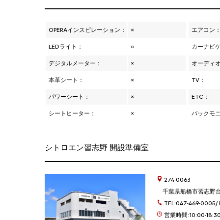
OPERAインスピレーション：
×
エアコン
LEDライト：
○
カーナビ
デジタルメーター：
×
オーディ
本革シート：
×
TV：
パワーシート：
×
ETC：
シートヒーター：
×
バックモ
シトロエン習志野 開設準備室
274-0063
千葉県船橋市習志野台4-
TEL:047-469-0005/ 
営業時間:10:00-18:3