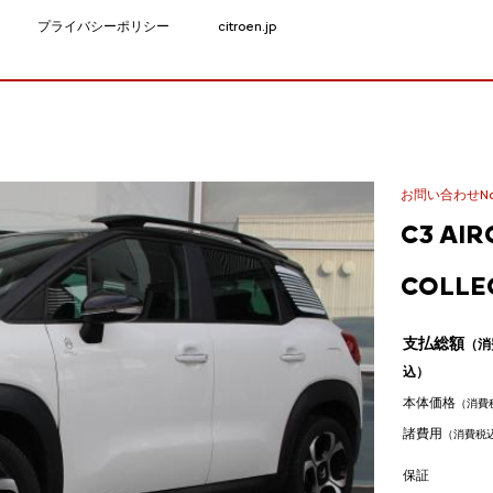
プライバシーポリシー
citroen.jp
お問い合わせNo.
C3 AIR
COLLE
支払総額
（消
込）
本体価格
（消費
諸費用
（消費税
保証