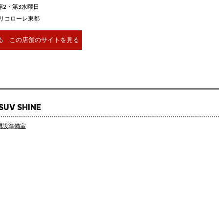
第2・第3水曜日
リコローレ東都
る
この店舗のサイトを見る
SUV SHINE
開設準備室