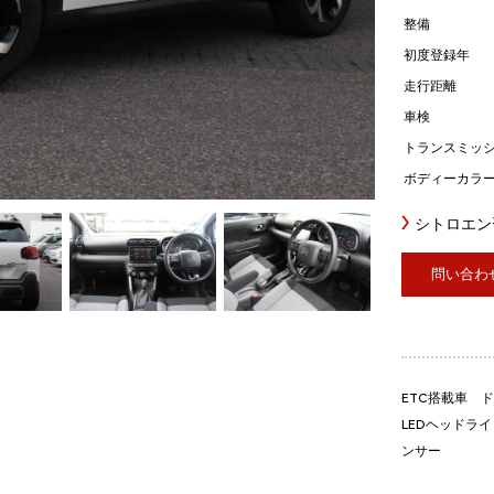
整備
初度登録年
走行距離
車検
トランスミッ
ボディーカラ
シトロエン
問い合わ
ETC搭載車 ドラ
LEDヘッドラ
ンサー