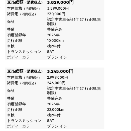
支払総額
3,829,000円
（消費税込）
本体価格
3,599,000円
（消費税込）
諸費用
230,000円
（消費税込）
認定中古車保証1年 (走行距離:無
保証
制限)
整備
整備込み
初度登録年
2023年
走行距離
10,000km
車検
検2年付
トランスミッション
8AT
ボディーカラー
ブラン イシ
支払総額
3,245,000円
（消費税込）
本体価格
2,999,000円
（消費税込）
諸費用
246,000円
（消費税込）
認定中古車保証1年 (走行距離:無
保証
制限)
整備
整備込み
初度登録年
2023年
走行距離
22,000km
車検
検2年付
トランスミッション
8AT
ボディーカラー
ブラン イシ