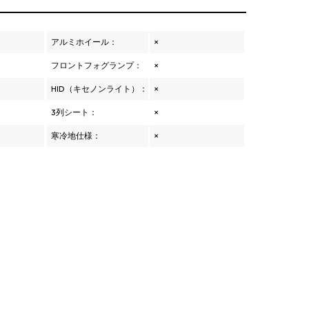
アルミホイール：
×
フロントフォグランプ：
×
HID（キセノンライト）：
×
3列シート：
×
寒冷地仕様：
×