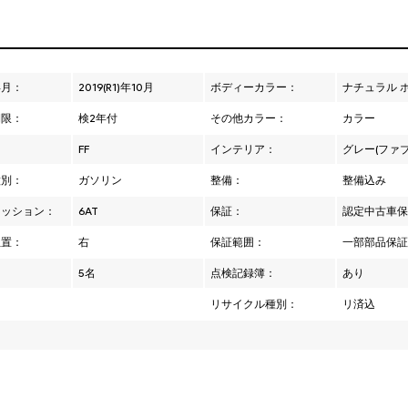
年月：
2019(R1)年10月
ボディーカラー：
ナチュラル 
期限：
検2年付
その他カラー：
カラー
：
FF
インテリア：
グレー(ファ
種別：
ガソリン
整備：
整備込み
ミッション：
6AT
保証：
認定中古車保証
位置：
右
保証範囲：
一部部品保
：
5名
点検記録簿：
あり
リサイクル種別：
リ済込