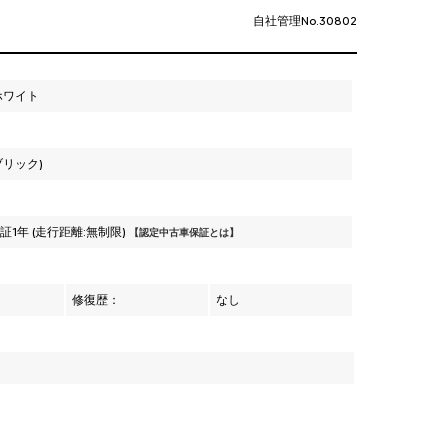
自社管理No.30802
ホワイト
ブリック)
1年 (走行距離:無制限)
【認定中古車保証とは】
証
修復歴：
なし