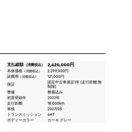
支払総額
2,420,000円
（消費税込）
本体価格
2,299,000円
（消費税込）
諸費用
121,000円
（消費税込）
認定中古車保証1年 (走行距離:無
保証
制限)
整備
整備込み
初度登録年
2022年
走行距離
18,000km
車検
2027/05
トランスミッション
6AT
ボディーカラー
カーキ グレー