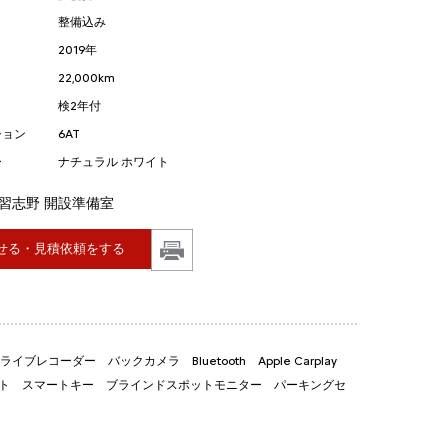
整備込み
2019年
22,000km
検2年付
ション
6AT
ー
ナチュラル ホワイト
習志野 開設準備室
せる・見積依頼をする
イブレコーダー バックカメラ Bluetooth Apple Carplay
イト スマートキー ブラインドスポットモニター パーキングセ