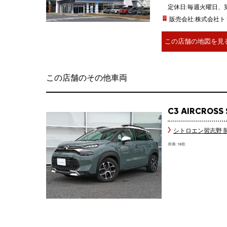
定休日:毎週火曜日、
販売会社:株式会社ト
この店舗の地図を見
この店舗のその他車両
C3 AIRCROSS 
シトロエン習志野 
画像: 18枚