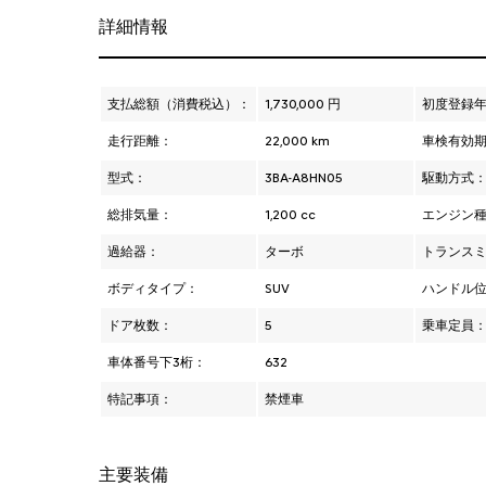
詳細情報
支払総額（消費税込）：
1,730,000 円
初度登録
走行距離：
22,000 km
車検有効
型式：
3BA-A8HN05
駆動方式
総排気量：
1,200 cc
エンジン
過給器：
ターボ
トランス
ボディタイプ：
SUV
ハンドル
ドア枚数：
5
乗車定員
車体番号下3桁：
632
特記事項：
禁煙車
主要装備