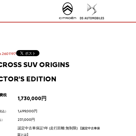
2601197
CROSS SUV ORIGINS
CTOR'S EDITION
費税
1,730,000円
1,499,000円
税込）
231,000円
込）
認定中古車保証1年 (走行距離:無制限)
【認定中古車保
証とは】