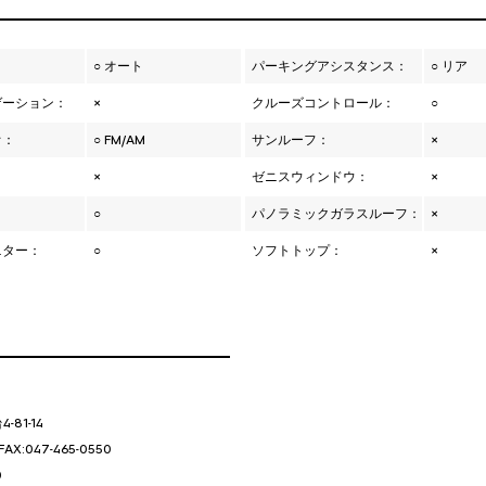
：
○ オート
パーキングアシスタンス：
○ リア
ゲーション：
×
クルーズコントロール：
○
オ：
○ FM/AM
サンルーフ：
×
×
ゼニスウィンドウ：
×
○
パノラミックガラスルーフ：
×
ニター：
○
ソフトトップ：
×
81-14
FAX:047-465-0550
0