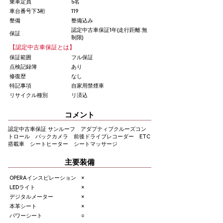
乗車定員
5名
車台番号下3桁
119
整備
整備込み
認定中古車保証1年(走行距離:無
保証
制限)
【認定中古車保証とは】
保証範囲
フル保証
点検記録簿
あり
修復歴
なし
特記事項
自家用禁煙車
リサイクル種別
リ済込
コメント
認定中古車保証 サンルーフ アダプティブクルーズコン
トロール バックカメラ 前後ドライブレコーダー ETC
搭載車 シートヒーター シートマッサージ
主要装備
OPERAインスピレーション
×
LEDライト
×
デジタルメーター
×
本革シート
×
パワーシート
○