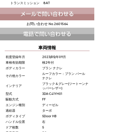
8AT
トランスミッション
お問い合わせ No.
2601564
車両情報
初度登録年月
2023(R5)年09月
車検有効期限
検2年付
ボディカラー
ブラン ナクレ
ルーフカラー：ブラン パール
その他カラー
ナクレ
ブラック＆グレー(ツートーンナ
インテリア
ッパーレザー)
型式
3DA-C41YH01
駆動方式
FF
エンジン種別
ディーゼル
過給器
ターボ
ボディタイプ
5Door HB
ハンドル位置
右
ドア枚数
5