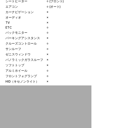
シートヒーター
○ (フロント)
エアコン
○ (オート)
カーナビゲーション
×
オーディオ
×
TV
×
ETC
○
バックモニター
○
パーキングアシスタンス
×
クルーズコントロール
○
サンルーフ
○
ゼニスウィンドウ
×
パノラミックガラスルーフ
×
ソフトトップ
×
アルミホイール
○
フロントフォグランプ
○
HID（キセノンライト）
×
3列シート
×
寒冷地仕様
×
シトロエン習志野 開設準備室