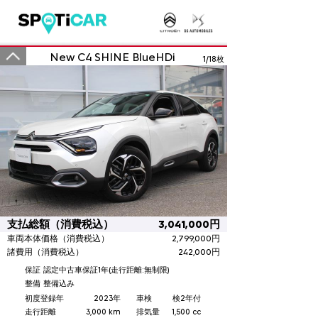
New C4 SHINE BlueHDi
1
/18枚
支払総額（消費税込）
3,041,000円
車両本体価格（消費税込）
2,799,000円
諸費用（消費税込）
242,000円
保証
認定中古車保証1年(走行距離:無制限)
整備
整備込み
初度登録年
2023年
車検
検2年付
走行距離
3,000 km
排気量
1,500 cc