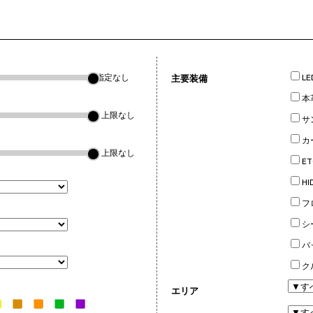
指定なし
主要装備
L
本
▼上限なし
サ
カ
▼上限なし
ET
H
フ
シ
バ
ク
エリア