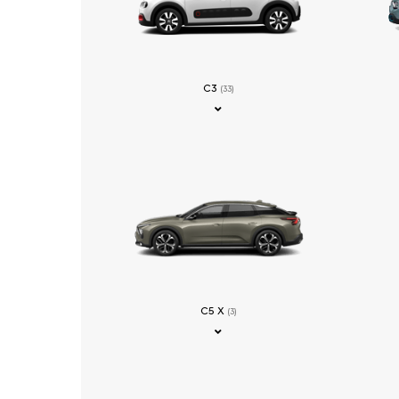
C3
(33)
C5 X
(3)