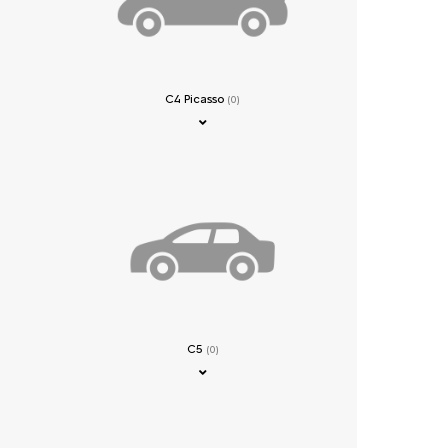
C4 Picasso
(0)
C5
(0)