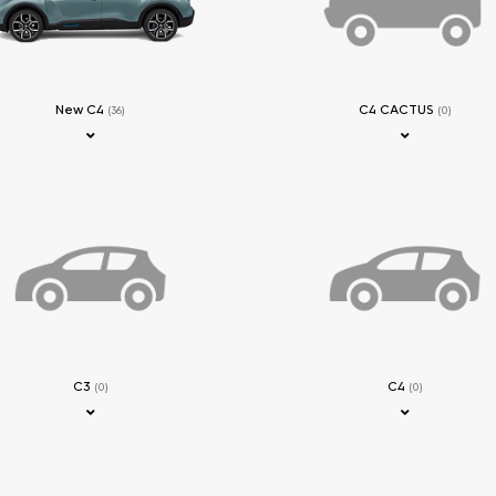
New C4
C4 CACTUS
(36)
(0)
C3
C4
(0)
(0)