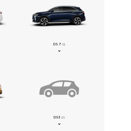
DS 7
(3)
DS3
(0)