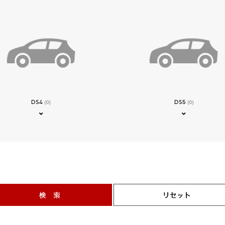
DS4
DS5
(0)
(0)