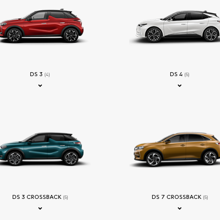
DS 3
DS 4
(4)
(5)
DS 3 CROSSBACK
DS 7 CROSSBACK
(5)
(5)