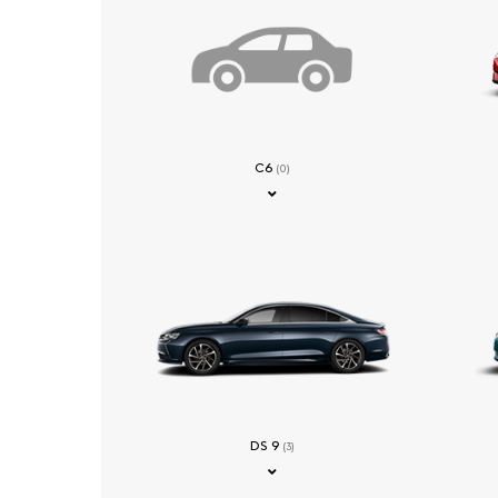
C6
(0)
DS 9
(3)