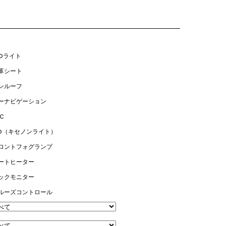
EDライト
革シート
ンルーフ
ーナビゲーション
C
ID（キセノンライト）
ロントフォグランプ
ートヒーター
ックモニター
ルーズコントロール